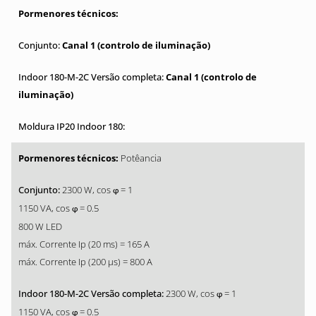
Canal 1 (controlo de iluminação)
Canal 1 (controlo de
iluminação)
Potêancia
2300 W, cos
= 1
φ
1150 VA, cos
= 0.5
φ
800 W LED
máx. Corrente Ip (20 ms) = 165 A
máx. Corrente Ip (200 µs) = 800 A
2300 W, cos
= 1
φ
1150 VA, cos
= 0.5
φ