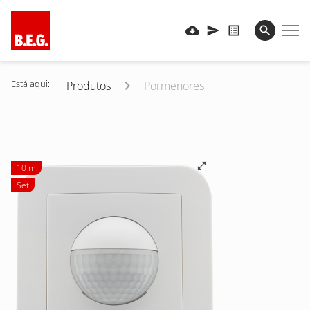
Está aqui:
Produtos
Pormenores
10 m
Set