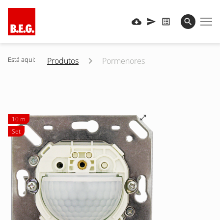
Está aqui:
Produtos
Pormenores
10 m
Set