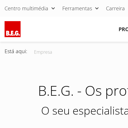
Pular navegação
Centro multimédia
Ferramentas
Carreira
Pular navegação
PR
Está aqui:
Empresa
B.E.G. - Os pr
O seu especialist