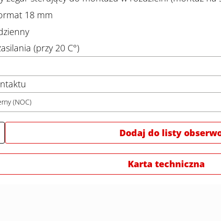
format 18 mm
dzienny
asilania (przy 20 C°)
ntaktu
erny (NOC)
Dodaj do listy obser
Karta techniczna