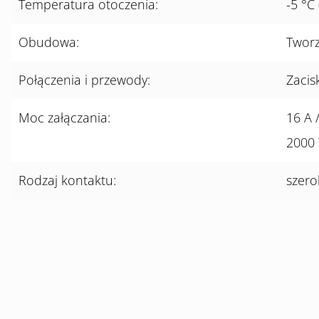
Temperatura otoczenia:
-5 °C
Obudowa:
Tworz
Połączenia i przewody:
Zacis
Moc załączania:
16 A 
2000
Rodzaj kontaktu:
szero