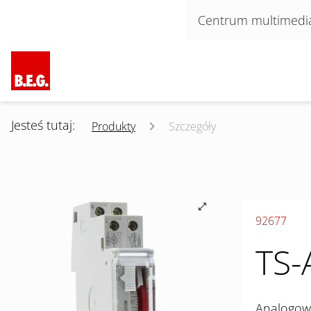
Pomiń nawigacje
Centrum multimedi
Jesteś tutaj:
Produkty
Szczegóły
92677
TS-
Analogowy