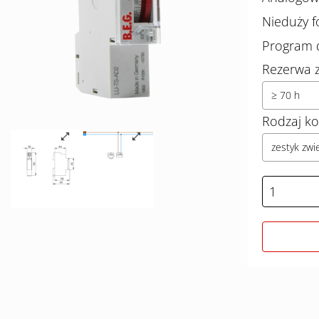
Nieduży 
Program 
Rezerwa z
≥ 70 h
Rodzaj ko
zestyk zwi