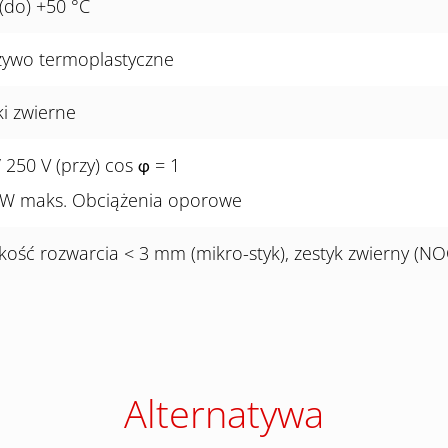
 (do) +50 °C
ywo termoplastyczne
ki zwierne
/ 250 V (przy) cos
= 1
φ
 W maks. Obciążenia oporowe
kość rozwarcia < 3 mm (mikro-styk), zestyk zwierny (NO
Alternatywa