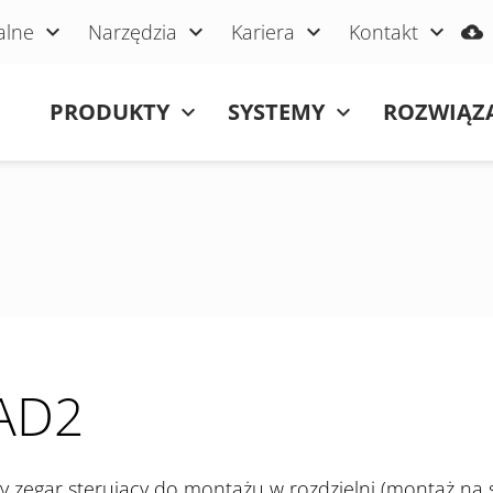
alne
Narzędzia
Kariera
Kontakt
Pomiń nawigacje
PRODUKTY
SYSTEMY
ROZWIĄZ
AD2
 zegar sterujący do montażu w rozdzielni (montaż na 