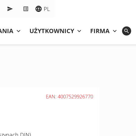
PL
ANIA
UŻYTKOWNICY
FIRMA
EAN: 4007529926770
szynach DIN)