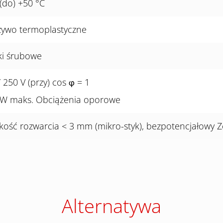
 (do) +50 °C
ywo termoplastyczne
ki śrubowe
/ 250 V (przy) cos
= 1
φ
 W maks. Obciążenia oporowe
kość rozwarcia < 3 mm (mikro-styk), bezpotencjałowy Z
Alternatywa