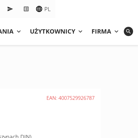
PL
ANIA
UŻYTKOWNICY
FIRMA
EAN: 4007529926787
szynach DIN)