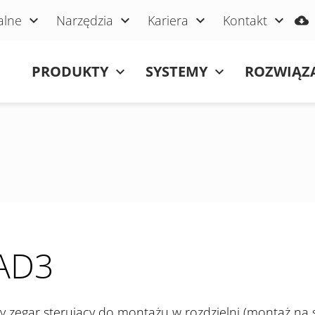
alne
Narzędzia
Kariera
Kontakt
Pomiń nawigacje
PRODUKTY
SYSTEMY
ROZWIĄZ
AD3
 zegar sterujący do montażu w rozdzielni (montaż na 