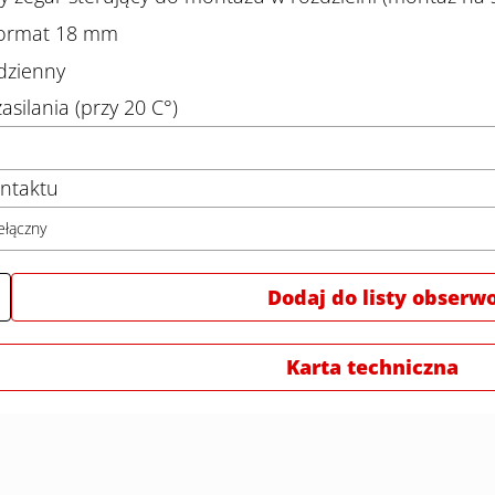
format 18 mm
dzienny
asilania (przy 20 C°)
ntaktu
ełączny
Dodaj do listy obser
Karta techniczna