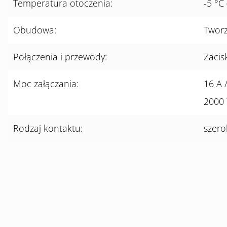
Temperatura otoczenia:
-5 °C
Obudowa:
Tworz
Połączenia i przewody:
Zacis
Moc załączania:
16 A 
2000
Rodzaj kontaktu:
szero