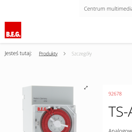
Pomiń nawigacje
Centrum multimedi
Jesteś tutaj:
Produkty
Szczegóły
92678
TS-
Analogowy