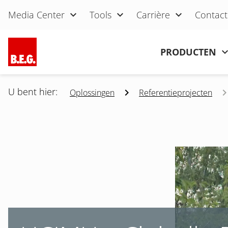
Navigatie overslaan
Media Center
Tools
Carrière
Contact
Navigatie overslaan
PRODUCTEN
U bent hier:
Oplossingen
Referentieprojecten