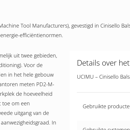
achine Tool Manufacturers), gevestigd in Cinisello Bal
energie-efficiëntienormen.
elijk uit twee gebieden,
Details over het
ditioning). Voor de
den in het hele gebouw
UCIMU – Cinisello Bals
 kantoren meten PD2-M-
rkplek de hoeveelheid
ht toe om een
Gebruikte product
eede uitgang van de
 aanwezigheidsgraad. In
Gebruikte systemen