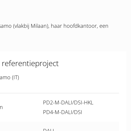
samo (vlakbij Milaan), haar hoofdkantoor, een
 referentieproject
amo (IT)
PD2-M-DALI/DSI-HKL
en
PD4-M-DALI/DSI
DALI