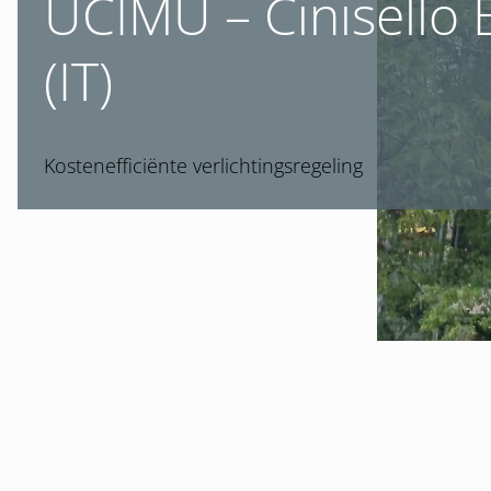
UCIMU – Cinisello
(IT)
Kostenefficiënte verlichtingsregeling