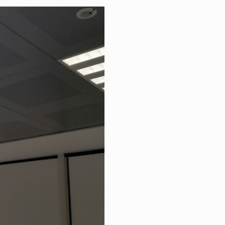
©B.E.G. Brück Electroni