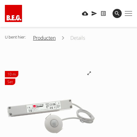
U bent hier:
Producten
Details
10 m
Set