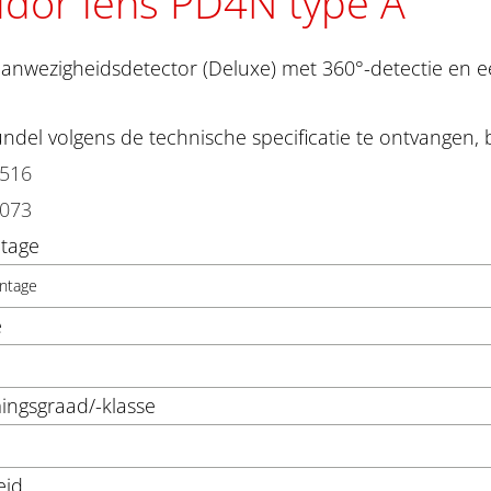
idor lens PD4N type A
anwezigheidsdetector (Deluxe) met 360°-detectie en e
del volgens de technische specificatie te ontvangen, 
3516
3073
tage
ntage
e
ngsgraad/-klasse
eid