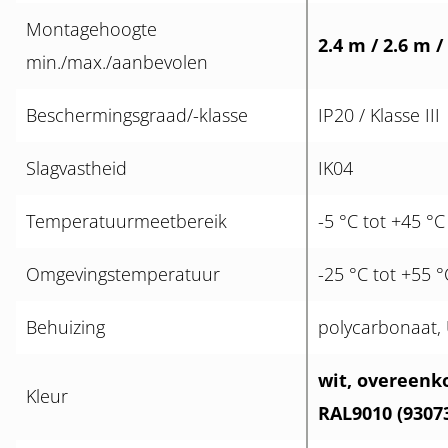
Montagehoogte
2.4 m / 2.6 m /
min./max./aanbevolen
Beschermingsgraad/-klasse
IP20 / Klasse III
Slagvastheid
IK04
Temperatuurmeetbereik
-5 °C tot +45 °C
Omgevingstemperatuur
-25 °C tot +55 °
Behuizing
polycarbonaat,
wit, overeenk
Kleur
RAL9010 (9307