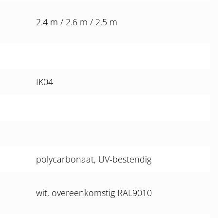
2.4 m / 2.6 m / 2.5 m
IK04
polycarbonaat, UV-bestendig
wit, overeenkomstig RAL9010