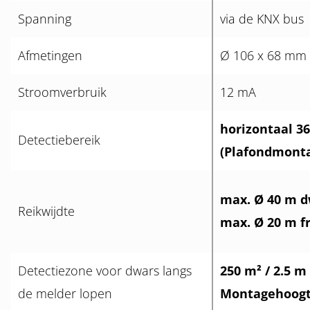
Spanning
via de KNX bus
Afmetingen
Ø 106 x 68 mm
Stroomverbruik
12 mA
horizontaal 36
Detectiebereik
(Plafondmonta
max. Ø 40 m d
Reikwijdte
max. Ø 20 m fr
Detectiezone voor dwars langs
250 m² / 2.5 m
de melder lopen
Montagehoogte