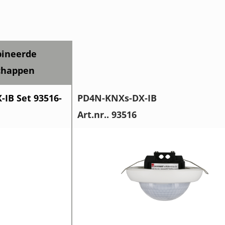
ineerde
chappen
IB Set 93516-
PD4N-KNXs-DX-IB
Art.nr.. 93516