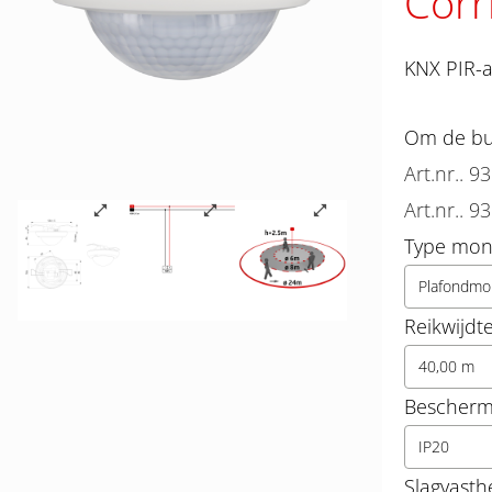
Corr
KNX PIR-a
Om de bun
Art.nr.. 9
Art.nr.. 9
Type mon
Plafondmo
Reikwijdt
40,00 m
Beschermi
IP20
Slagvasth