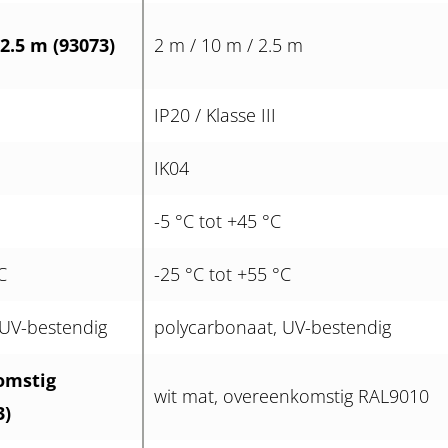
 2.5 m (93073)
2 m / 10 m / 2.5 m
IP20 / Klasse III
IK04
-5 °C tot +45 °C
C
-25 °C tot +55 °C
 UV-bestendig
polycarbonaat, UV-bestendig
omstig
wit mat, overeenkomstig RAL9010
3)