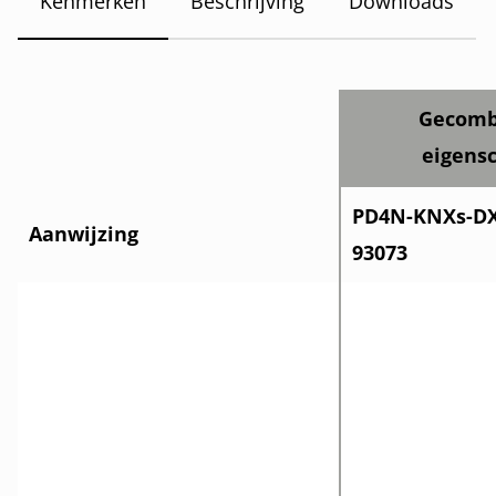
Kenmerken
Beschrijving
Downloads
Gecomb
eigens
PD4N-KNXs-DX-
Aanwijzing
93073