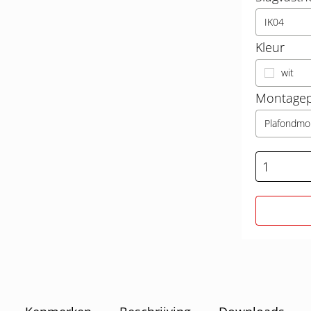
IK04
Kleur
wit
Montagep
Plafondmo