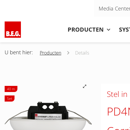
Navigatie overslaan
Media Cente
Navigatie overslaan
PRODUCTEN
SY
U bent hier:
Producten
Details
40 m
Stel in
Set
PD4