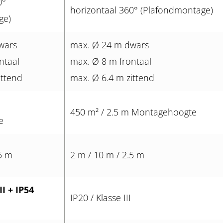
0°
horizontaal 360° (Plafondmontage)
ge)
wars
max. Ø 24 m dwars
ntaal
max. Ø 8 m frontaal
ittend
max. Ø 6.4 m zittend
450 m² / 2.5 m Montagehoogte
e
.5 m
2 m / 10 m / 2.5 m
II + IP54
IP20 / Klasse III