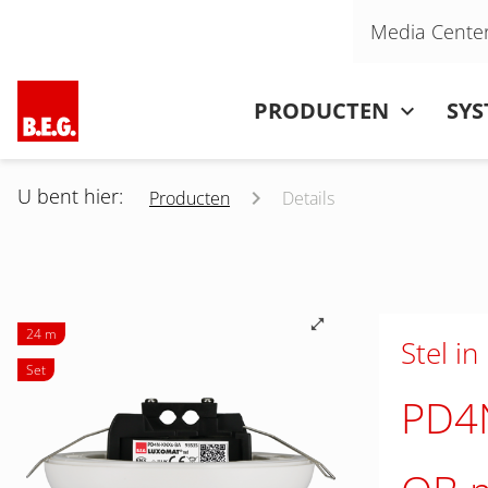
Navigatie overslaan
Media Cente
Navigatie overslaan
PRODUCTEN
SY
U bent hier:
Producten
Details
24 m
Stel in
Set
PD4