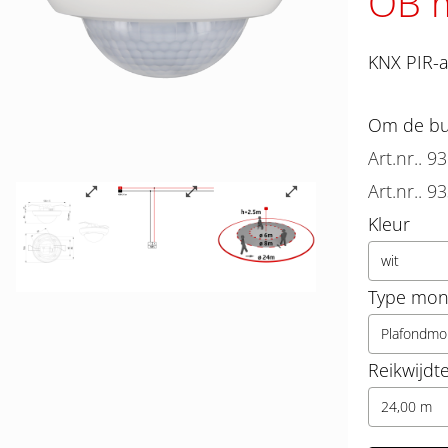
OB m
KNX PIR-a
Om de bun
Art.nr.. 9
Art.nr.. 9
Kleur
wit
Type mon
Plafondmo
Reikwijdt
24,00 m