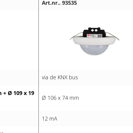
Art.nr.. 93535
via de KNX bus
 + Ø 109 x 19
Ø 106 x 74 mm
12 mA