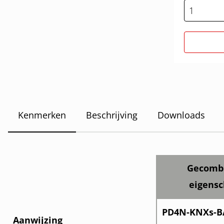
Kenmerken
Beschrijving
Downloads
Gecomb
eigens
PD4N-KNXs-BA
Aanwijzing