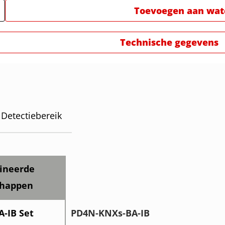
Toevoegen aan watc
Technische gegevens
Detectiebereik
ineerde
chappen
-IB Set
PD4N-KNXs-BA-IB