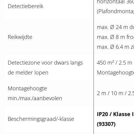
horizontaal 36
Detectiebereik
(Plafondmonta
max. Ø 24 m d
Reikwijdte
max. Ø 8 m fro
max. Ø 6.4 m z
Detectiezone voor dwars langs
450 m² / 2.5 m
de melder lopen
Montagehoogt
Montagehoogte
2 m / 10 m / 2
min./max./aanbevolen
IP20 / Klasse I
Beschermingsgraad/-klasse
(93307)