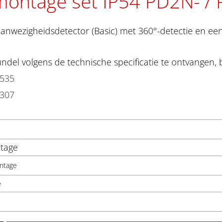
ontage set IP54 PD2N- /
anwezigheidsdetector (Basic) met 360°-detectie en een
del volgens de technische specificatie te ontvangen, 
3535
3307
tage
ntage
e