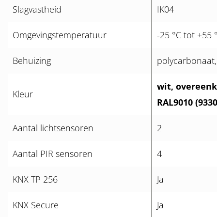
Slagvastheid
IK04
Omgevingstemperatuur
-25 °C tot +55 
Behuizing
polycarbonaat,
wit, overeen
Kleur
RAL9010 (9330
Aantal lichtsensoren
2
Aantal PIR sensoren
4
KNX TP 256
Ja
KNX Secure
Ja