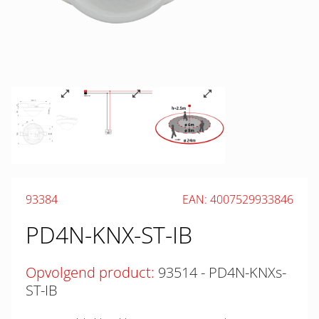
93384
EAN: 4007529933846
PD4N-KNX-ST-IB
Opvolgend product:
93514 - PD4N-KNXs-
ST-IB