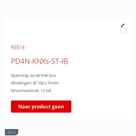
93514
PD4N-KNXs-ST-IB
Spanning: via de KNX bus
Afmetingen: Ø 106 x 74 mm
Stroomverbruik: 12 mA
Naar product gaan
24 m