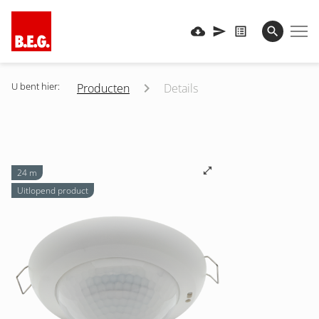
U bent hier:
Producten
Details
24 m
Uitlopend product