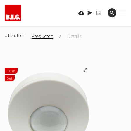
U bent hier:
Producten
Details
10 m
Set