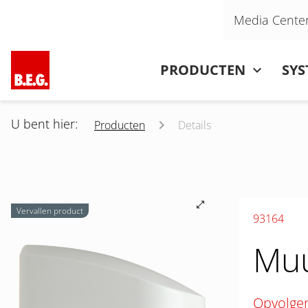
Navigatie overslaan
Media Cente
Navigatie overslaan
PRODUCTEN
SY
U bent hier:
Producten
Details
Vervallen product
93164
Muu
Opvolge