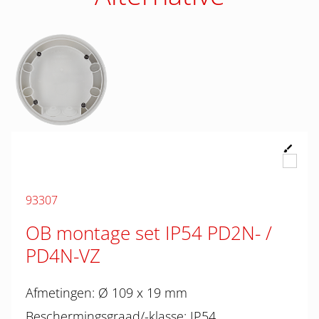
93307
OB montage set IP54 PD2N- /
PD4N-VZ
Afmetingen: Ø 109 x 19 mm
Beschermingsgraad/-klasse: IP54