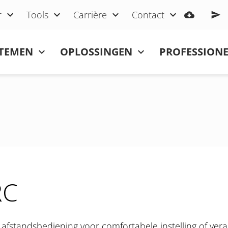
r
Tools
Carrière
Contact
STEMEN
OPLOSSINGEN
PROFESSIONE
RC
 afstandsbediening voor comfortabele instelling of ver