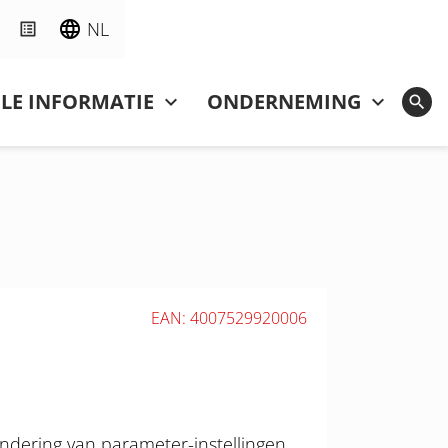
NL
LE INFORMATIE
ONDERNEMING
EAN: 4007529920006
andering van parameter-instellingen