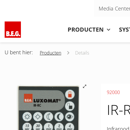
Navigatie overslaan
Media Cente
Navigatie overslaan
PRODUCTEN
SY
U bent hier:
Producten
Details
92000
IR-
Infrarood