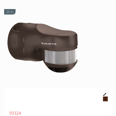
20 m
93324