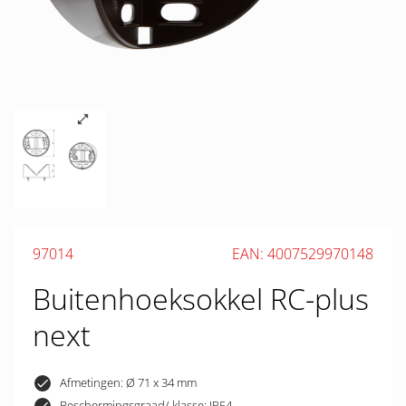
97014
EAN: 4007529970148
Buitenhoeksokkel RC-plus
next
Afmetingen: Ø 71 x 34 mm
Beschermingsgraad/-klasse: IP54