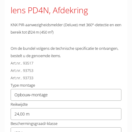
lens PD4N, Afdekring
KNX PIR-aanwezigheidsmelder (Deluxe) met 360°-detectie en een
bereik tot Ø24 m (450 m²)
Om de bundel volgens de technische specificatie te ontvangen,
bestelt u de genoemde items.
Art.nr.. 93517
Art.nr.. 93753
Art.nr.. 93733
Type montage
Opbouw-montage
Reikwijdte
24,00 m
Beschermingsgraad/-klasse