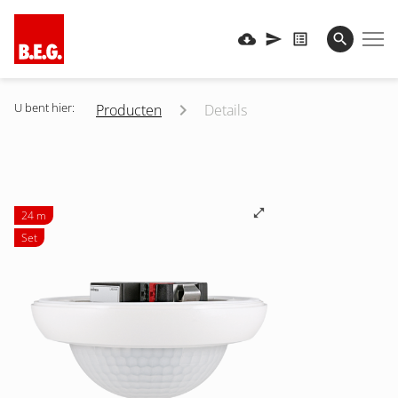
U bent hier:
Producten
Details
24 m
Set