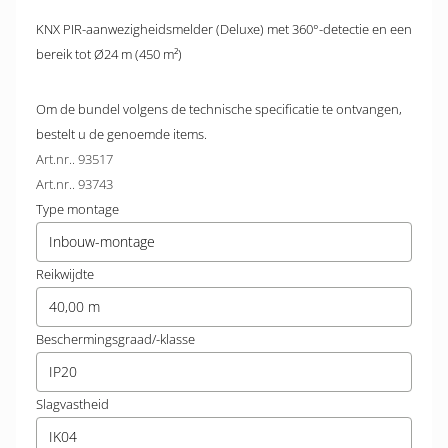
KNX PIR-aanwezigheidsmelder (Deluxe) met 360°-detectie en een
bereik tot Ø24 m (450 m²)
Om de bundel volgens de technische specificatie te ontvangen,
bestelt u de genoemde items.
Art.nr.. 93517
Art.nr.. 93743
Type montage
Inbouw-montage
Reikwijdte
40,00 m
Beschermingsgraad/-klasse
IP20
Slagvastheid
IK04