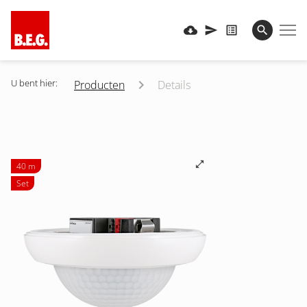
U bent hier:
Producten
Details
40 m
Set