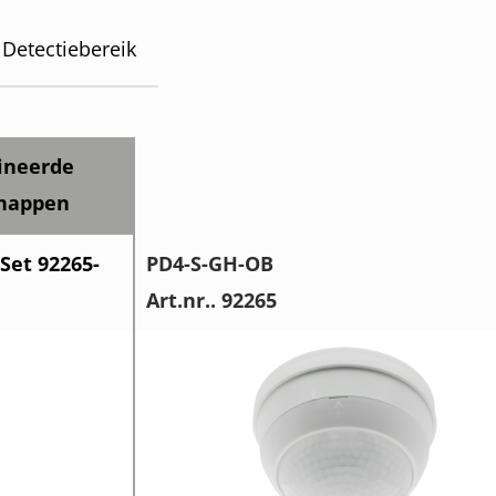
Detectiebereik
ineerde
chappen
Set 92265-
PD4-S-GH-OB
Art.nr.. 92265