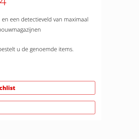
54
 en een detectieveld van maximaal
gbouwmagazijnen
bestelt u de genoemde items.
hlist