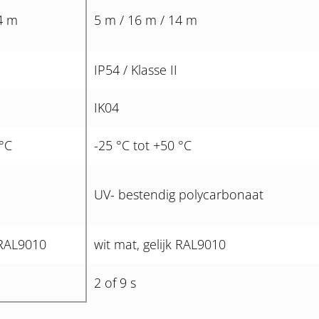
4 m
5 m / 16 m / 14 m
IP54 / Klasse II
IK04
 °C
-25 °C tot +50 °C
UV- bestendig polycarbonaat
k RAL9010
wit mat, gelijk RAL9010
2 of 9 s