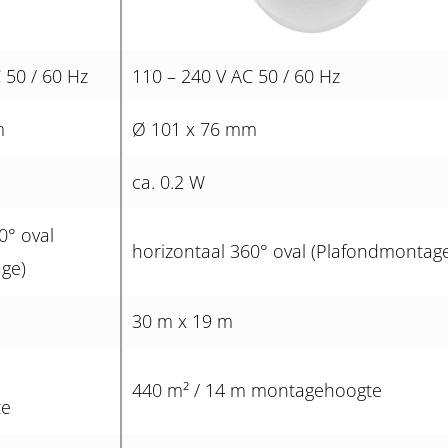
 50 / 60 Hz
110 – 240 V AC 50 / 60 Hz
m
Ø 101 x 76 mm
ca. 0.2 W
0° oval
horizontaal 360° oval (Plafondmontag
ge)
30 m x 19 m
440 m² / 14 m montagehoogte
te