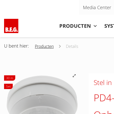
Navigatie overslaan
Media Center
Navigatie overslaan
PRODUCTEN
SY
U bent hier:
Producten
Details
30 m
Stel in
Set
PD4