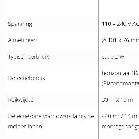
Spanning
110 – 240 V AC
Afmetingen
Ø 101 x 76 m
Typisch verbruik
ca. 0.2 W
horizontaal 36
Detectiebereik
(Plafondmonta
Reikwijdte
30 m x 19 m
Detectiezone voor dwars langs de
440 m² / 14 m
melder lopen
montagehoog