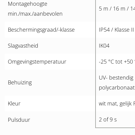
Montagehoogte
5 m / 16 m / 1
min./max./aanbevolen
Beschermingsgraad/-klasse
IP54 / Klasse II
Slagvastheid
IK04
Omgevingstemperatuur
-25 °C tot +50
UV- bestendig
Behuizing
polycarbonaat
Kleur
wit mat, gelij
2 of 9 s
Pulsduur