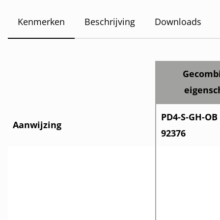
Kenmerken
Beschrijving
Downloads
Gecomb
eigens
PD4-S-GH-OB 
Aanwijzing
92376