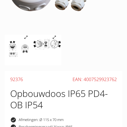
92376
EAN: 4007529923762
Opbouwdoos IP65 PD4-
OB IP54
Afmetingen: Ø 115 x 70 mm
Beschermingsgraad/-klasse: IP65