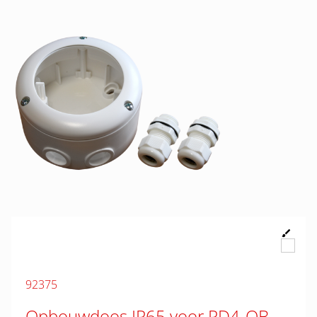
92375
Opbouwdoos IP65 voor PD4-OB