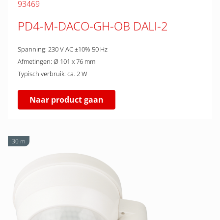
93469
PD4-M-DACO-GH-OB DALI-2
Spanning: 230 V AC ±10% 50 Hz
Afmetingen: Ø 101 x 76 mm
Typisch verbruik: ca. 2 W
Naar product gaan
30 m