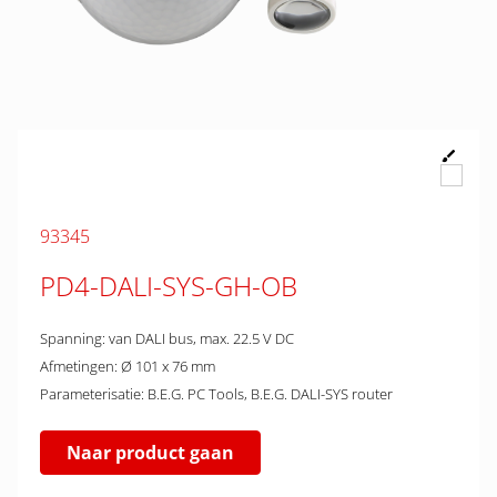
93345
PD4-DALI-SYS-GH-OB
Spanning: van DALI bus, max. 22.5 V DC
Afmetingen: Ø 101 x 76 mm
Parameterisatie: B.E.G. PC Tools, B.E.G. DALI-SYS router
Naar product gaan