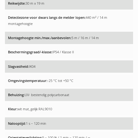
30 m x 19 m
440 m² / 14 m
montagehoogte
5 m / 16 m / 14 m
IP54 / Klasse II
IK04
-25 °C tot +50 °C
UV- bestendig polycarbonaat
wit mat, gelijk RAL9010
1 s – 120 min
5 – 100 % / 1 min – 120 min / ∞