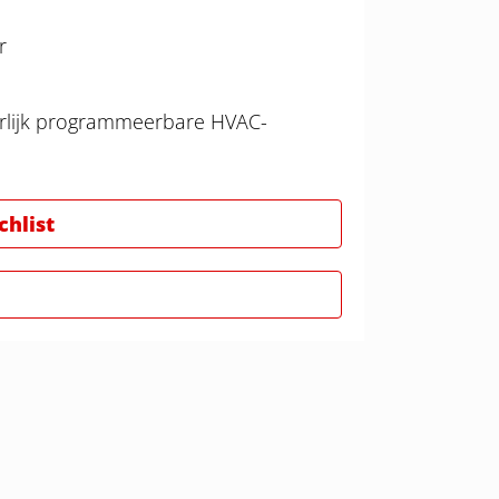
r
nderlijk programmeerbare HVAC-
hlist