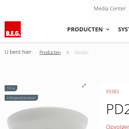
Navigatie overslaan
Media Center
Navigatie overslaan
PRODUCTEN
SY
U bent hier:
Producten
Details
10 m
93383
Uitlopend product
PD2
Opvolge