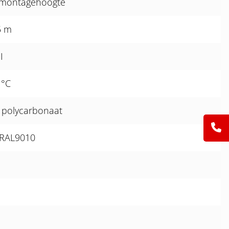
m montagehoogte
5 m
I
 °C
 polycarbonaat
k RAL9010