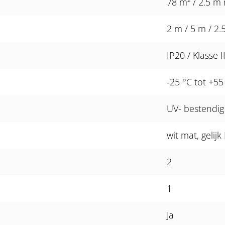
78 m² / 2.5 
2 m / 5 m / 2.
IP20 / Klasse II
-25 °C tot +55
UV- bestendig
wit mat, gelij
2
1
Ja