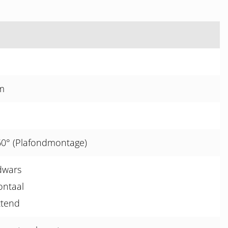
m
60° (Plafondmontage)
dwars
ontaal
ttend