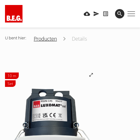
U bent hier:
Producten
Details
10 m
Set