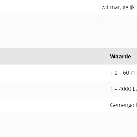
wit mat, gelij
1
Waarde
1 s – 60 m
1 – 4000 L
Gemengd l