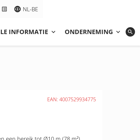
NL-BE
LE INFORMATIE
ONDERNEMING
EAN: 4007529934775
n een bereik tot Ø10 m (78 m²)