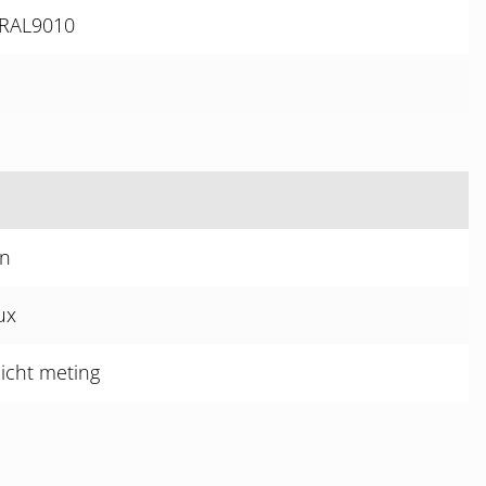
k RAL9010
in
ux
icht meting