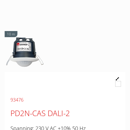
10 m
93476
PD2N-CAS DALI-2
Spanning: 230 V AC ±10% 50 Hz