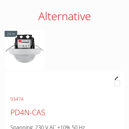
Alternative
24 m
93474
PD4N-CAS
Spanning: 230 V AC ±10% 50 Hz