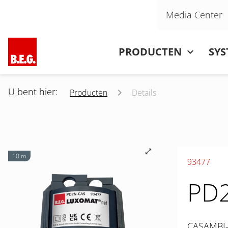
Navigatie overslaan
Media Center
Navigatie overslaan
PRODUCTEN
SY
U bent hier:
Producten
Details
10 m
93477
PD
CASAMBI-c