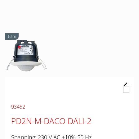
10 m
93452
PD2N-M-DACO DALI-2
Spanning: 230 V AC ±10% 50 Hz