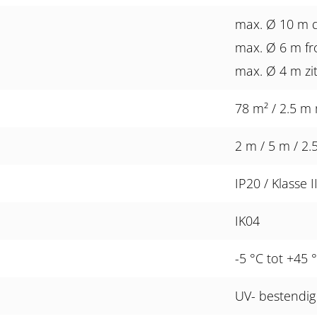
max. Ø 10 m 
max. Ø 6 m fr
max. Ø 4 m zi
78 m² / 2.5 
2 m / 5 m / 2.
IP20 / Klasse I
IK04
-5 °C tot +45 
UV- bestendig