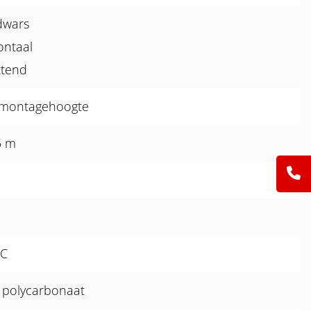
dwars
ontaal
ttend
m montagehoogte
5 m
I
°C
 polycarbonaat