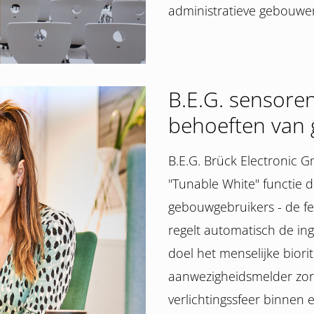
administratieve gebouwen 
B.E.G. sensoren
behoeften van
B.E.G. Brück Electronic
"Tunable White" functie d
gebouwgebruikers - de fe
regelt automatisch de in
doel het menselijke bio
aanwezigheidsmelder zorg
verlichtingssfeer binnen e