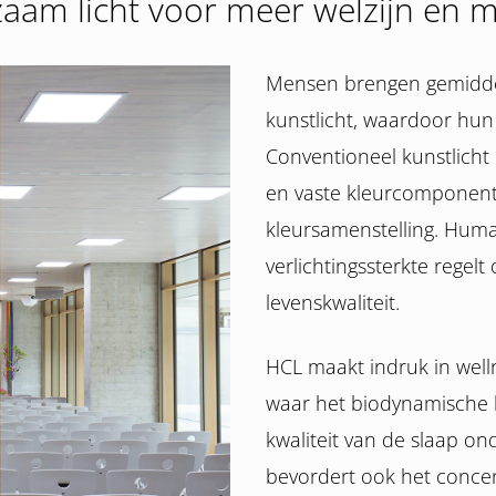
zaam licht voor meer welzijn en m
Mensen brengen gemidde
kunstlicht, waardoor hun
Conventioneel kunstlicht 
en vaste kleurcomponenten.
kleursamenstelling. Human 
verlichtingssterkte regelt
levenskwaliteit.
HCL maakt indruk in well
waar het biodynamische l
kwaliteit van de slaap on
bevordert ook het conce