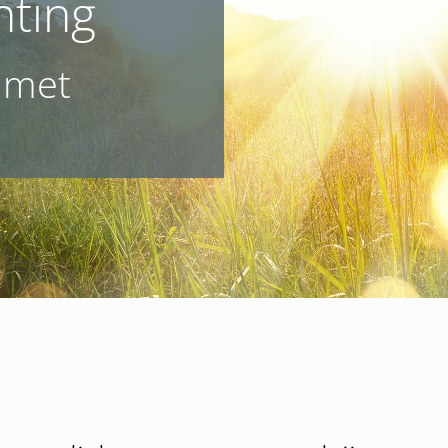
hting
t met