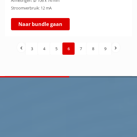
Afmetingen: Ø 106 x 74 mm
Stroomverbruik: 12 mA
Naar bundle gaan
3
4
5
6
7
8
9