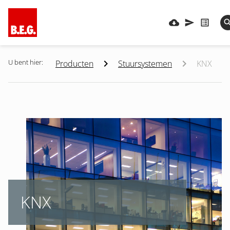
U bent hier:
Producten
Stuursystemen
KNX
KNX