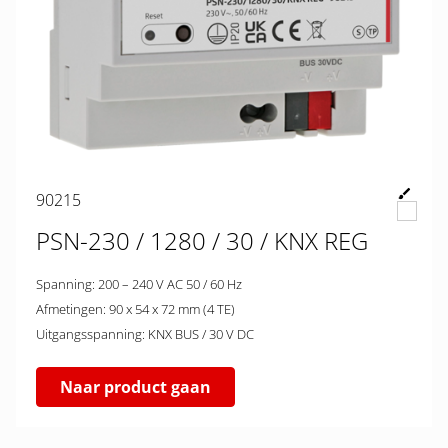
90215
PSN-230 / 1280 / 30 / KNX REG
Spanning: 200 – 240 V AC 50 / 60 Hz
Afmetingen: 90 x 54 x 72 mm (4 TE)
Uitgangsspanning: KNX BUS / 30 V DC
Naar product gaan