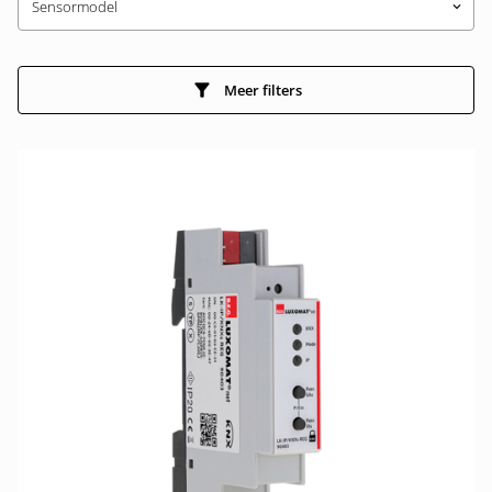
Sensormodel
keyboard_arrow_down
Meer filters