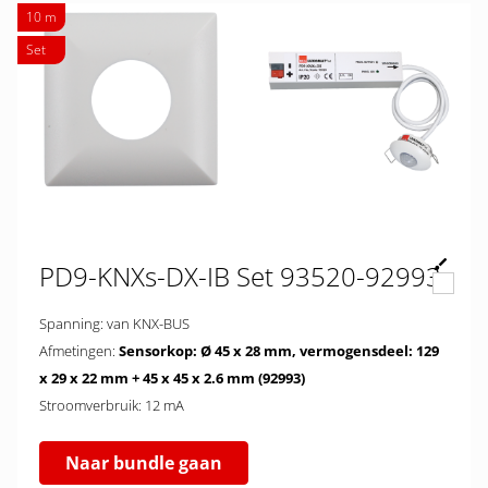
10 m
Set
PD9-KNXs-DX-IB Set 93520-92993
Spanning: van KNX-BUS
Afmetingen:
Sensorkop: Ø 45 x 28 mm, vermogensdeel: 129
x 29 x 22 mm + 45 x 45 x 2.6 mm (92993)
Stroomverbruik: 12 mA
Naar bundle gaan