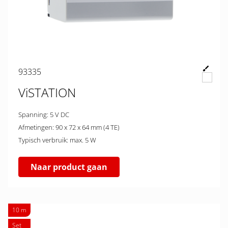
93335
ViSTATION
Spanning: 5 V DC
Afmetingen: 90 x 72 x 64 mm (4 TE)
Typisch verbruik: max. 5 W
Naar product gaan
10 m
Set