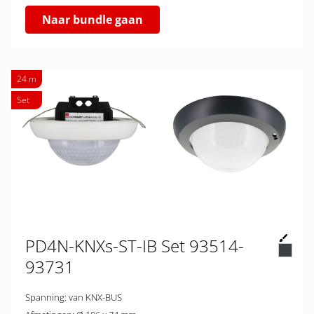
Naar bundle gaan
24 m
Set
PD4N-KNXs-ST-IB Set 93514-
93731
Spanning: van KNX-BUS