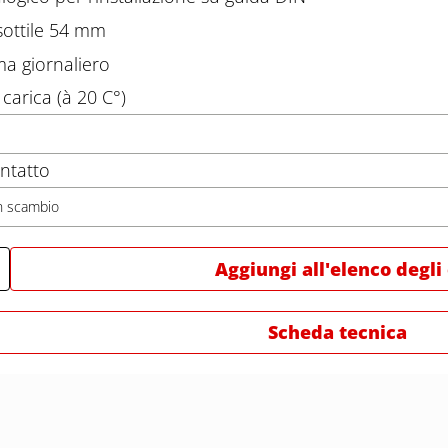
ottile 54 mm
a giornaliero
 carica (à 20 C°)
ontatto
n scambio
Aggiungi all'elenco degli
Scheda tecnica