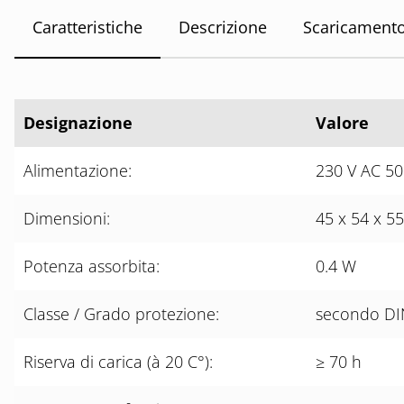
Caratteristiche
Descrizione
Scaricament
Designazione
Valore
Alimentazione:
230 V AC 50
Dimensioni:
45 x 54 x 5
Potenza assorbita:
0.4 W
Classe / Grado protezione:
secondo DIN
Riserva di carica (à 20 C°):
≥ 70 h