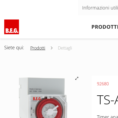
Salta la navigazione
Informazioni util
Salta la navigazione
PRODOTT
Siete qui:
Prodotti
Dettagli
92680
TS-
Timer ana