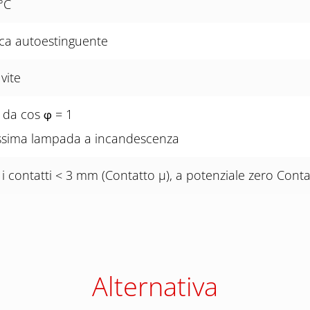
°C
ca autoestinguente
vite
V da cos
= 1
φ
sima lampada a incandescenza
 i contatti < 3 mm (Contatto µ), a potenziale zero Cont
Alternativa