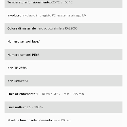
-25 °C a +55 °C
Involucro in pregiato PC resistente ai raggi UV
nero opaco, simile a RAL9005
1
3
Si
Si
5 – 100 % / OFF / 1 min – 255 min
5 – 100 %
5 – 2000 Lux