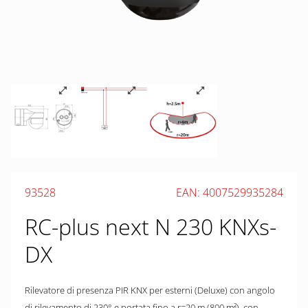
93528
EAN: 4007529935284
RC-plus next N 230 KNXs-
DX
Rilevatore di presenza PIR KNX per esterni (Deluxe) con angolo
di rilevamento di 230° e portata fino a r=20 m (800 m²), con