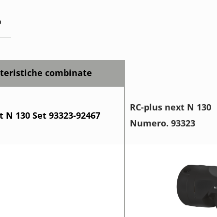
o
teristiche combinate
RC-plus next N 130
t N 130 Set 93323-92467
Numero. 93323