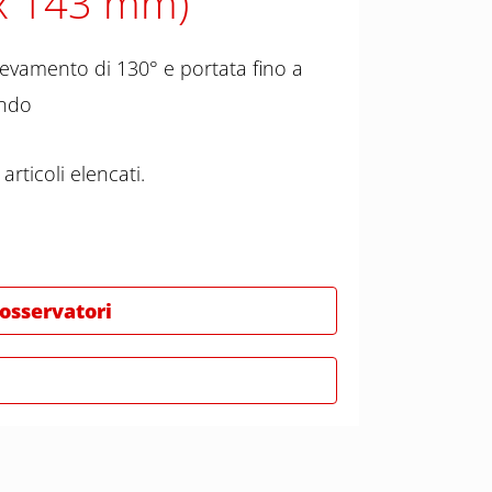
 x 143 mm)
levamento di 130° e portata fino a
ando
articoli elencati.
 osservatori