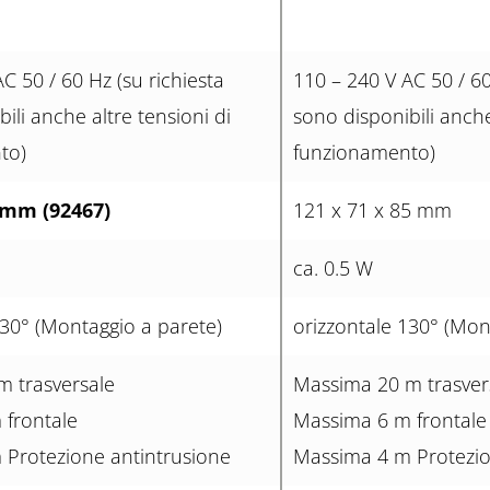
C 50 / 60 Hz (su richiesta
110 – 240 V AC 50 / 60
ili anche altre tensioni di
sono disponibili anche
to)
funzionamento)
 mm (92467)
121 x 71 x 85 mm
ca. 0.5 W
130° (Montaggio a parete)
orizzontale 130° (Mon
 trasversale
Massima 20 m trasver
 frontale
Massima 6 m frontale
Protezione antintrusione
Massima 4 m Protezio