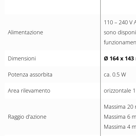
110 – 240 V A
Alimentazione
sono disponib
funzionamen
Dimensioni
Ø 164 x 143
Potenza assorbita
ca. 0.5 W
Area rilevamento
orizzontale 
Massima 20 m
Raggio d'azione
Massima 6 m
Massima 4 m 