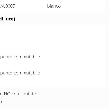
 RAL9005
bianco
i luce)
 spunto commutabile
 spunto commutabile
to NO con contatto
no