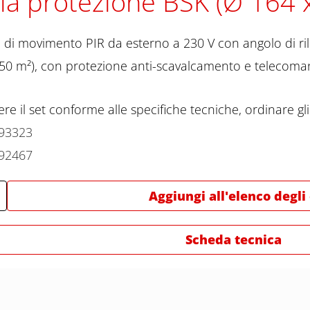
lia protezione BSK (Ø 164
e di movimento PIR da esterno a 230 V con angolo di ri
50 m²), con protezione anti-scavalcamento e telecom
re il set conforme alle specifiche tecniche, ordinare gli 
93323
92467
Aggiungi all'elenco degli
Scheda tecnica