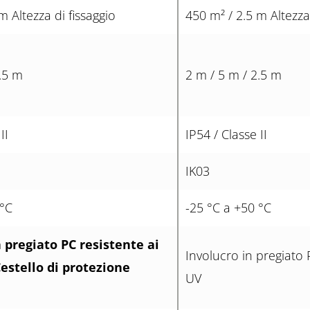
m Altezza di fissaggio
450 m² / 2.5 m Altezza 
2.5 m
2 m / 5 m / 2.5 m
II
IP54 / Classe II
IK03
 °C
-25 °C a +50 °C
n pregiato PC resistente ai
Involucro in pregiato 
Cestello di protezione
UV