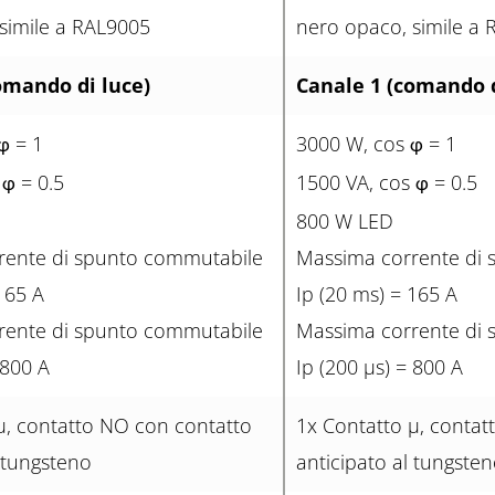
simile a RAL9005
nero opaco, simile a
omando di luce)
Canale 1 (comando d
= 1
3000 W, cos
= 1
φ
φ
s
= 0.5
1500 VA, cos
= 0.5
φ
φ
800 W LED
rente di spunto commutabile
Massima corrente di
165 A
Ip (20 ms) = 165 A
rente di spunto commutabile
Massima corrente di
 800 A
Ip (200 µs) = 800 A
µ, contatto NO con contatto
1x Contatto µ, contat
l tungsteno
anticipato al tungste