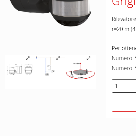
Grig
Rilevator
r=20 m (4
Per ottene
Numero. 
Numero. 