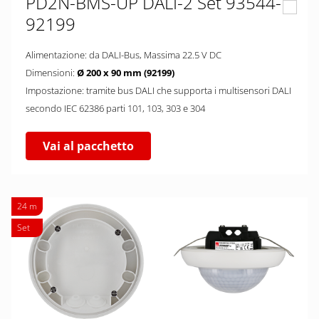
PD2N-BMS-UP DALI-2 Set 93544-
92199
Alimentazione: da DALI-Bus, Massima 22.5 V DC
Dimensioni:
Ø 200 x 90 mm (92199)
Impostazione: tramite bus DALI che supporta i multisensori DALI
secondo IEC 62386 parti 101, 103, 303 e 304
Vai al pacchetto
24 m
Set