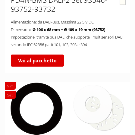
93752-93732
Alimentazione: da DALI-Bus, Massima 22.5 V DC
Dimensioni:
Ø 106 x 68 mm + Ø 109 x 19 mm (93752)
Impostazione: tramite bus DALI che supporta i multisensori DALI
secondo IEC 62386 parti 101, 103, 303 e 304
Vai al pacchetto
9 m
Set