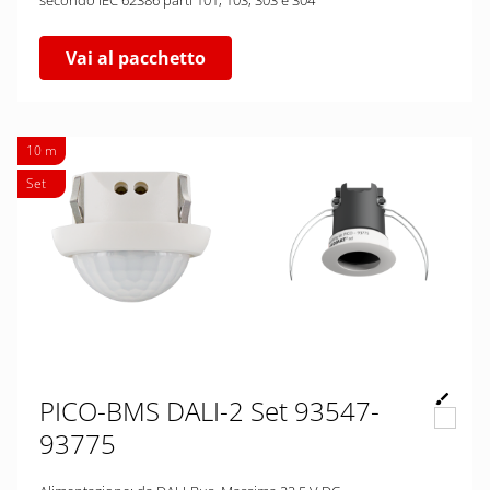
secondo IEC 62386 parti 101, 103, 303 e 304
Vai al pacchetto
10 m
Set
PICO-BMS DALI-2 Set 93547-
93775