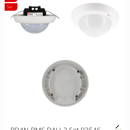
Set
PD4N-BMS DALI-2 Set 93546-