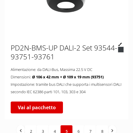
PD2N-BMS-UP DALI-2 Set 93544-
93751-93761
Alimentazione: da DALI-Bus, Massima 22.5 V DC
Dimensioni:
Ø 106 x 42 mm + Ø 109 x 19 mm (93751)
Impostazione: tramite bus DALI che supporta i multisensori DALI
secondo IEC 62386 parti 101, 103, 303 e 304
Vai al pacchetto
2
3
4
5
6
7
8