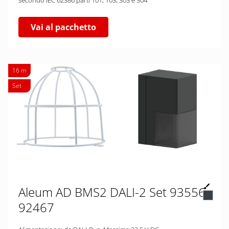
secondo IEC 62386 parti 101, 103, 303 e 304
Vai al pacchetto
16 m
Set
Aleum AD BMS2 DALI-2 Set 93556-
92467