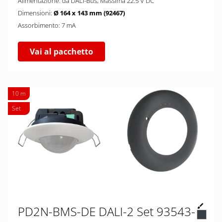
Alimentazione: da DALI-Bus, Massima 22.5 V DC
Dimensioni:
Ø 164 x 143 mm (92467)
Assorbimento: 7 mA
Vai al pacchetto
10 m
Set
PD2N-BMS-DE DALI-2 Set 93543-