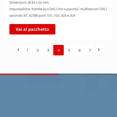
Dimensioni: Ø 83 x 55 mm
Impostazione: tramite bus DALI che supporta i multisensori DALI
secondo IEC 62386 parti 101, 103, 303 e 304
Vai al pacchetto
1
2
3
4
5
6
7