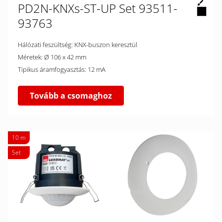
PD2N-KNXs-ST-UP Set 93511-
93763
Hálózati feszültség: KNX-buszon keresztül
Méretek: Ø 106 x 42 mm
Tipikus áramfogyasztás: 12 mA
Tovább a csomaghoz
10 m
Set