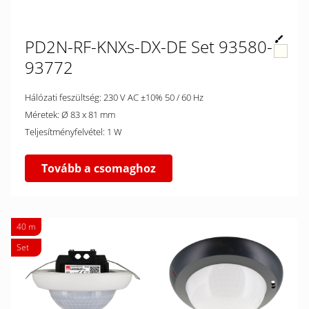
PD2N-RF-KNXs-DX-DE Set 93580-
93772
Hálózati feszültség: 230 V AC ±10% 50 / 60 Hz
Méretek: Ø 83 x 81 mm
Teljesítményfelvétel: 1 W
Tovább a csomaghoz
40 m
Set