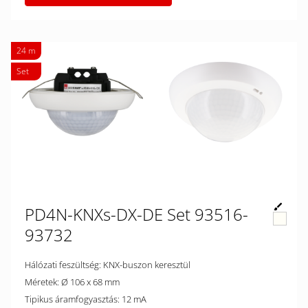
24 m
Set
PD4N-KNXs-DX-DE Set 93516-
93732
Hálózati feszültség: KNX-buszon keresztül
Méretek: Ø 106 x 68 mm
Tipikus áramfogyasztás: 12 mA