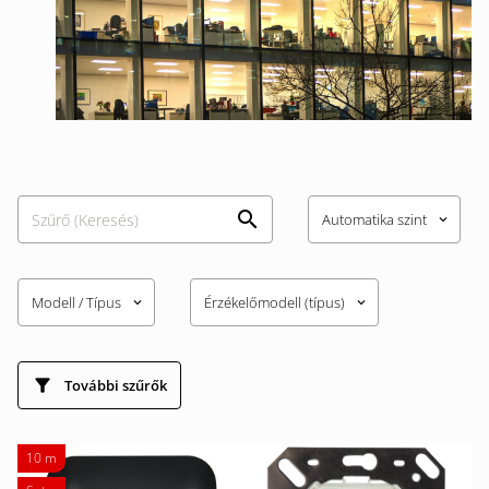
Automatika szint
keyboard_arrow_down
Modell / Típus
Érzékelőmodell (típus)
keyboard_arrow_down
keyboard_arrow_down
További szűrők
10 m