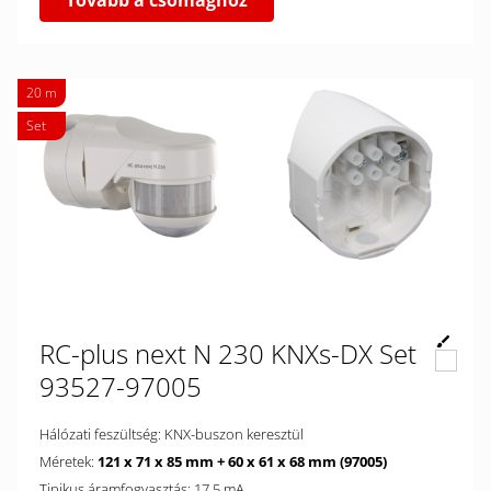
Tovább a csomaghoz
20 m
Set
RC-plus next N 230 KNXs-DX Set
93527-97005
Hálózati feszültség: KNX-buszon keresztül
Méretek:
121 x 71 x 85 mm + 60 x 61 x 68 mm (97005)
Tipikus áramfogyasztás: 17.5 mA