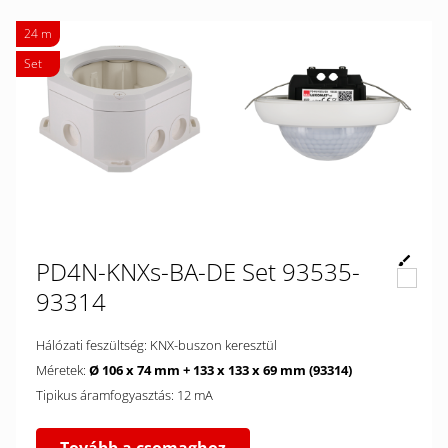
24 m
Set
PD4N-KNXs-BA-DE Set 93535-
93314
Hálózati feszültség: KNX-buszon keresztül
Méretek:
Ø 106 x 74 mm + 133 x 133 x 69 mm (93314)
Tipikus áramfogyasztás: 12 mA