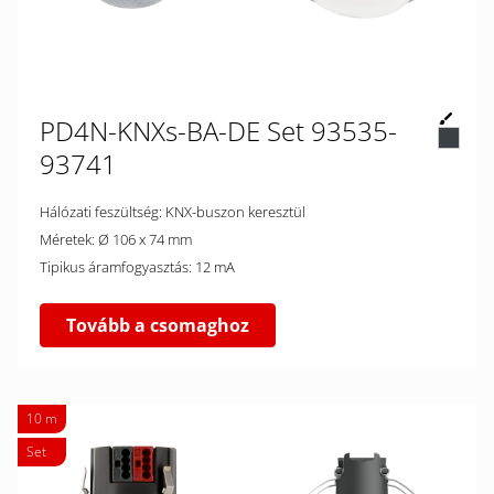
PD4N-KNXs-BA-DE Set 93535-
93741
Hálózati feszültség: KNX-buszon keresztül
Méretek: Ø 106 x 74 mm
Tipikus áramfogyasztás: 12 mA
Tovább a csomaghoz
10 m
Set