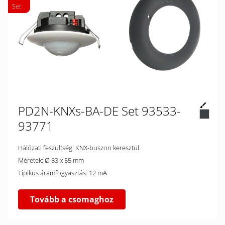
Set
PD2N-KNXs-BA-DE Set 93533-
93771
Hálózati feszültség: KNX-buszon keresztül
Méretek: Ø 83 x 55 mm
Tipikus áramfogyasztás: 12 mA
Tovább a csomaghoz