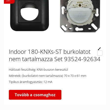
Set
Indoor 180-KNXs-ST burkolatot
nem tartalmazza Set 93524-92634
Hálózati feszültség: KNX-buszon keresztül
Méretek: (burkolatot nem tartalmazza) 70 x 70 x 61 mm
Tipikus áramfogyasztás: 12 mA
Tovább a csomaghoz