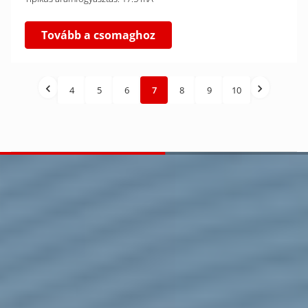
Tovább a csomaghoz
4
5
6
7
8
9
10