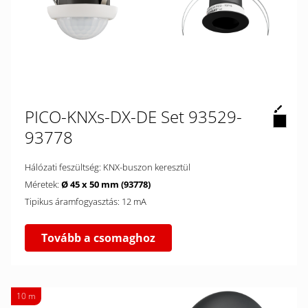
PICO-KNXs-DX-DE Set 93529-
93778
Hálózati feszültség: KNX-buszon keresztül
Méretek:
Ø 45 x 50 mm (93778)
Tipikus áramfogyasztás: 12 mA
Tovább a csomaghoz
10 m