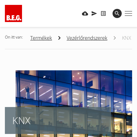
Ön itt van:
Termékek
Vezérlőrendszerek
KNX
KNX