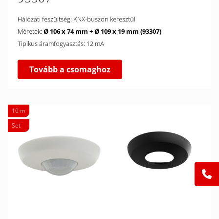
Hálózati feszültség: KNX-buszon keresztül
Méretek:
Ø 106 x 74 mm + Ø 109 x 19 mm (93307)
Tipikus áramfogyasztás: 12 mA
Tovább a csomaghoz
10 m
Set