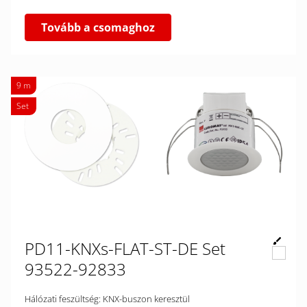
Tovább a csomaghoz
9 m
Set
PD11-KNXs-FLAT-ST-DE Set
93522-92833
Hálózati feszültség: KNX-buszon keresztül