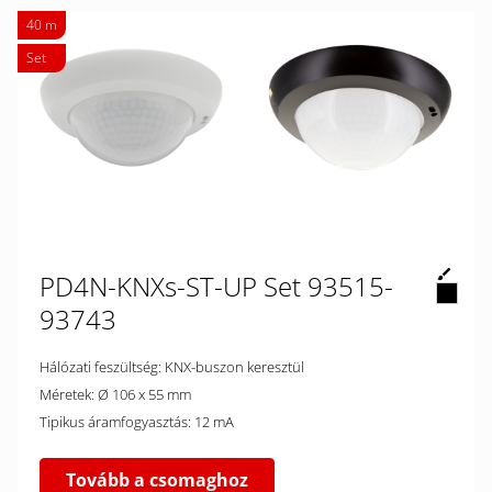
40 m
Set
PD4N-KNXs-ST-UP Set 93515-
93743
Hálózati feszültség: KNX-buszon keresztül
Méretek: Ø 106 x 55 mm
Tipikus áramfogyasztás: 12 mA
Tovább a csomaghoz