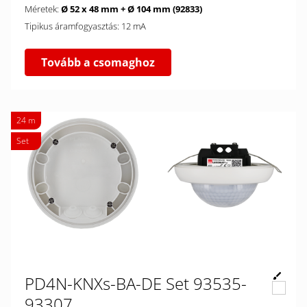
Méretek:
Ø 52 x 48 mm + Ø 104 mm (92833)
Tipikus áramfogyasztás: 12 mA
Tovább a csomaghoz
24 m
Set
PD4N-KNXs-BA-DE Set 93535-
93307