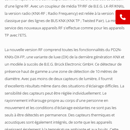
d'une ligne RF. Avec un coupleur de média TP/RF de B.E.G. LK-RF/KNXs,
la version radio (KNX-RF ; Radio Frequency) est reliée à la version
classique par des lignes de BUS KNX (KNX TP ; Twisted Pair). La mise en
service des nouveaux appareils RF s'effectue comme pour les appareils
TP avec l'ETS.
La nouvelle version RF comprend toutes les fonctionnalités du PD2N-
KNXs-DX-FP, une variante de luxe (DX) de la dernière génération KNX et
un modèle à succès de B.E.G. Brück Electronic GmbH. Ce détecteur de
présence haut de gamme a une zone de détection de 10 mètres de
diamètre. Avec pas moins de deux capteurs de lumière, il fournit
d'excellents résultats même dans des situations d'éclairage difficiles. La
sensibilité des capteurs peut être réglée individuellement. Le
rayonnement infrarouge propre au corps d'une personne en
mouvement et les conditions d'éclairage existantes ne sont pas les
seuls à être détectés en permanence. Des capteurs thermiques et
acoustiques sont également intégrés, de sorte que les appareils
réagissent également à la température ambiante et aux bruits. Cette