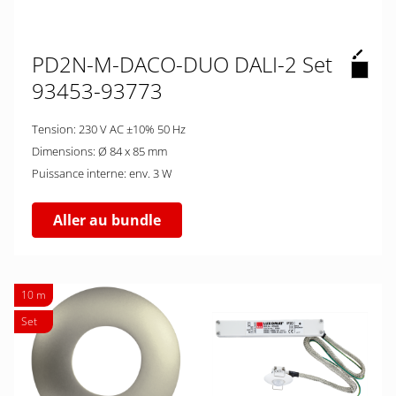
PD2N-M-DACO-DUO DALI-2 Set
93453-93773
Tension: 230 V AC ±10% 50 Hz
Dimensions: Ø 84 x 85 mm
Puissance interne: env. 3 W
Aller au bundle
10 m
Set