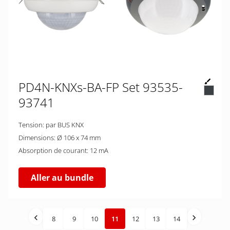
PD4N-KNXs-BA-FP Set 93535-
93741
Tension: par BUS KNX
Dimensions: Ø 106 x 74 mm
Absorption de courant: 12 mA
Aller au bundle
8
9
10
11
12
13
14