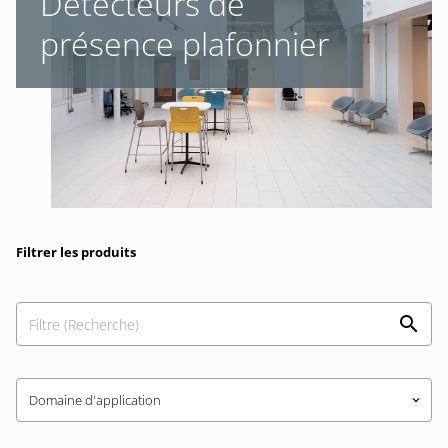
Détecteurs de
présence plafonnier
Filtrer les produits
Domaine d'application
keyboard_arrow_down