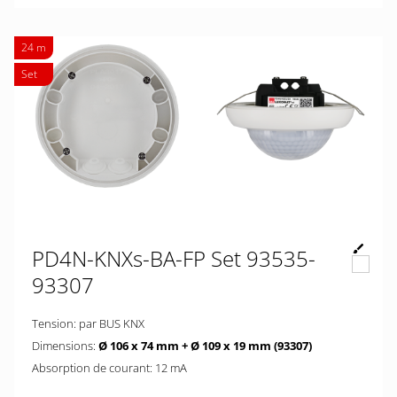
24 m
Set
PD4N-KNXs-BA-FP Set 93535-
93307
Tension: par BUS KNX
Dimensions:
Ø 106 x 74 mm + Ø 109 x 19 mm (93307)
Absorption de courant: 12 mA