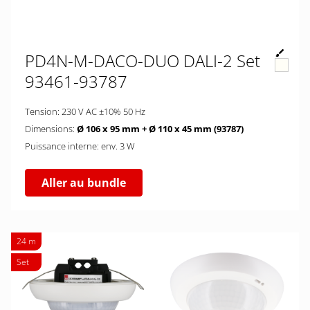
PD4N-M-DACO-DUO DALI-2 Set
93461-93787
Tension: 230 V AC ±10% 50 Hz
Dimensions:
Ø 106 x 95 mm + Ø 110 x 45 mm (93787)
Puissance interne: env. 3 W
Aller au bundle
24 m
Set