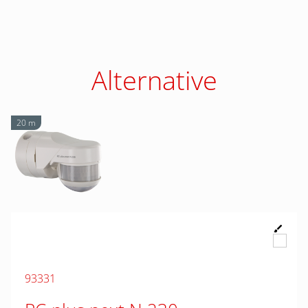
Alternative
20 m
93331