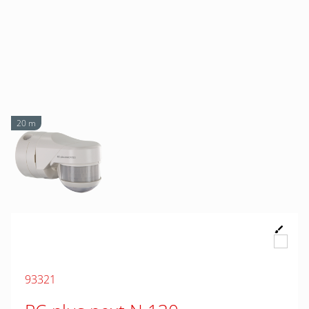
20 m
93321