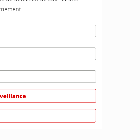
urnement
rveillance