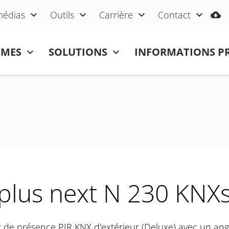
médias
Outils
Carrière
Contact
ÈMES
SOLUTIONS
INFORMATIONS P
plus next N 230 KNX
 de présence PIR KNX d'extérieur (Deluxe) avec un ang