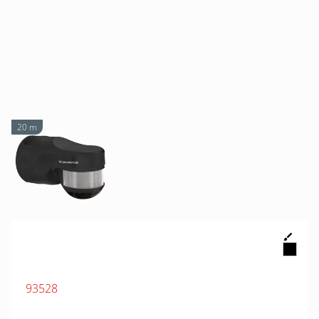
20 m
93528