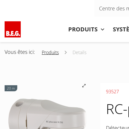
Aller au contenu
Centre des 
Aller au contenu
PRODUITS
SYST
Vous êtes ici:
Produits
Details
20 m
93527
RC-
Détecteur