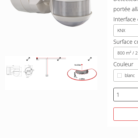
portée al
Interfac
KNX
Surface c
800 m² / 
Couleur
blanc