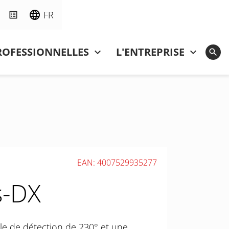
FR
ROFESSIONNELLES
L'ENTREPRISE
EAN: 4007529935277
s-DX
le de détection de 230° et une