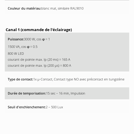
blanc mat, similaire RAL9010
Canal 1 (commande de l'éclairage)
3000 W, cos
= 1
φ
1500 VA, cos
= 0.5
φ
800 W LED
courant de pointe max. Ip (20 ms) = 165 A
courant de pointe max. Ip (200 µs) = 800 A
1x µ-Contact, Contact type NO avec précontact en tungstène
15 sec – 16 min, Impulsion
2 – 500 Lux