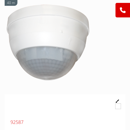
40 m
92587