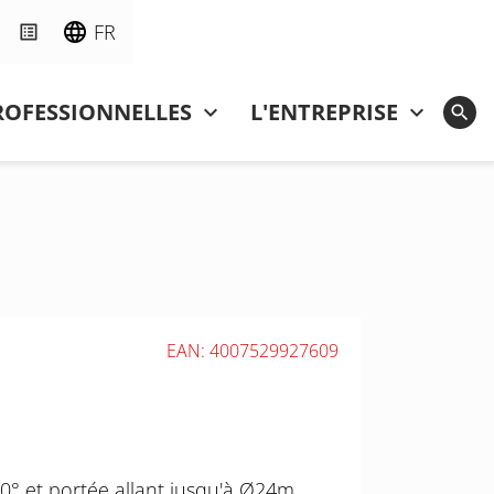
FR
ROFESSIONNELLES
L'ENTREPRISE
EAN: 4007529927609
0° et portée allant jusqu'à Ø24m