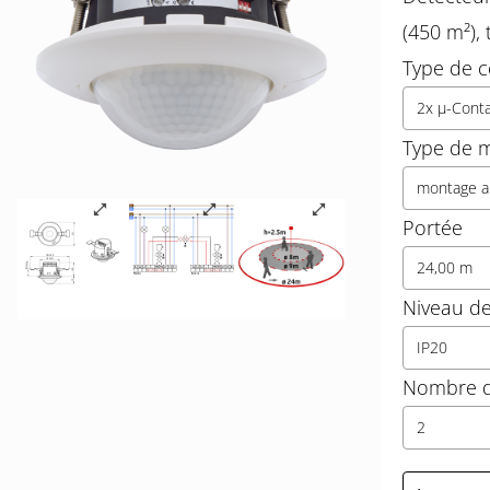
(450 m²),
Type de c
2x µ-Conta
Type de 
montage a
Portée
24,00 m
Niveau de
IP20
Nombre d
2