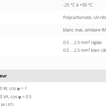
-25 °C à +50 °C
Polycarbonate, UV-rés
blanc mat, similaire 
0.5 ... 2.5 mm² rigide
0.5 ... 2.5 mm² bien câ
eur
0 W, cos
= 1
φ
0 VA, cos
= 0.5
φ
 W LED