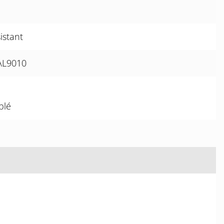
istant
RAL9010
blé