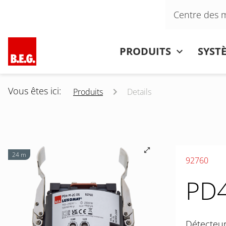
Aller au contenu
Centre des 
Aller au contenu
PRODUITS
SYST
Vous êtes ici:
Produits
Details
24 m
92760
PD4
Détecteur