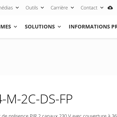
médias
Outils
Carrière
Contact
ÈMES
SOLUTIONS
INFORMATIONS P
-M-2C-DS-FP
 de présence PIR 2 canaux 230 V avec couverture à 36