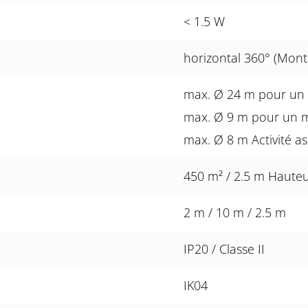
< 1.5 W
horizontal 360° (Mont
max. Ø 24 m pour un
max. Ø 9 m pour un 
max. Ø 8 m Activité as
450 m² / 2.5 m Haute
2 m / 10 m / 2.5 m
IP20 / Classe II
IK04