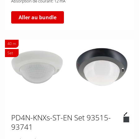
Absorption de courant: 12 mA
Aller au bundle
40 m
Set
PD4N-KNXs-ST-EN Set 93515-
93741