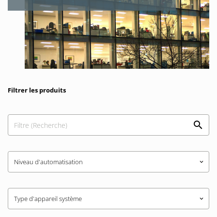
Filtrer les produits
Niveau d'automatisation
keyboard_arrow_down
Type d'appareil système
keyboard_arrow_down