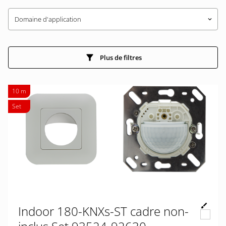
Domaine d'application
keyboard_arrow_down
Plus de filtres
10 m
Set
Indoor 180-KNXs-ST cadre non-