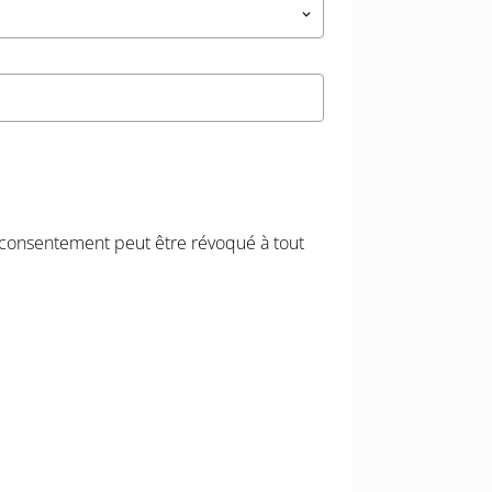
keyboard_arrow_down
e consentement peut être révoqué à tout