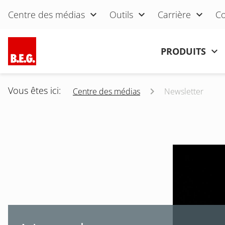
Aller au contenu
Centre des médias
Outils
Carrière
Co
Aller au contenu
PRODUITS
Vous êtes ici:
Centre des médias
Newsletter