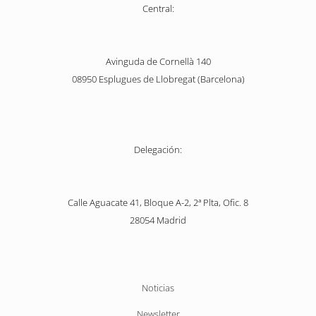
Central:
Avinguda de Cornellà 140
08950 Esplugues de Llobregat (Barcelona)
Delegación:
Calle Aguacate 41, Bloque A-2, 2ª Plta, Ofic. 8
28054 Madrid
Saltar
Noticias
navegación
Newsletter