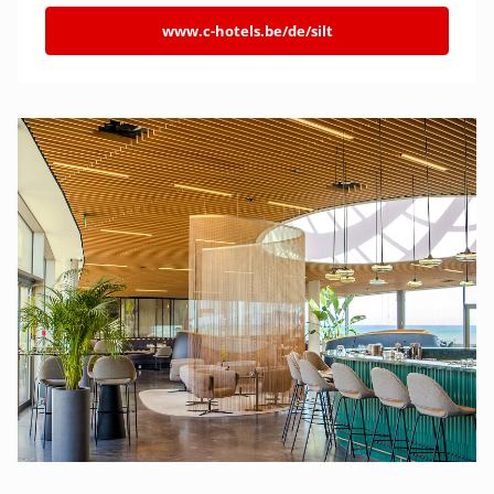
www.c-hotels.be/de/silt