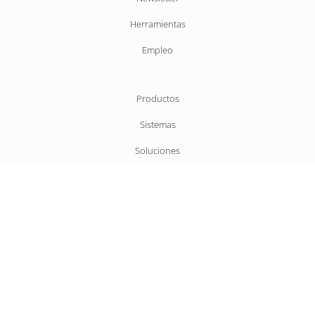
Herramientas
Empleo
Saltar
Productos
navegación
Sistemas
Soluciones
Propuesta de valor
Empresa
Protección de datos