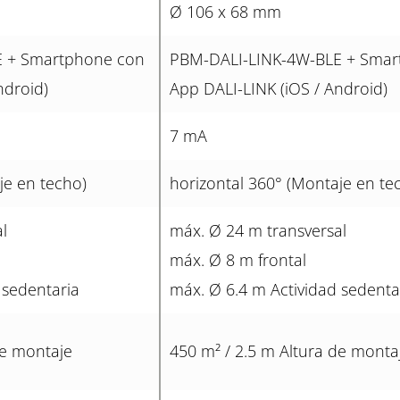
Ø 106 x 68 mm
E + Smartphone con
PBM-DALI-LINK-4W-BLE + Smar
ndroid)
App DALI-LINK (iOS / Android)
7 mA
je en techo)
horizontal 360° (Montaje en te
l
máx. Ø 24 m transversal
máx. Ø 8 m frontal
 sedentaria
máx. Ø 6.4 m Actividad sedenta
de montaje
450 m² / 2.5 m Altura de monta