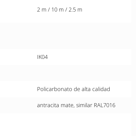
2 m / 10 m / 2.5 m
IK04
Policarbonato de alta calidad
antracita mate, similar RAL7016