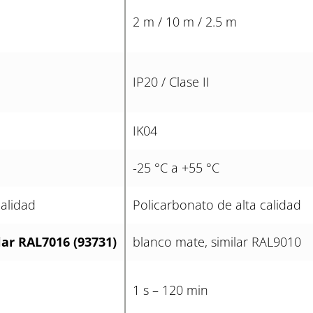
2 m / 10 m / 2.5 m
IP20 / Clase II
IK04
-25 °C a +55 °C
calidad
Policarbonato de alta calidad
lar RAL7016 (93731)
blanco mate, similar RAL9010
1 s – 120 min