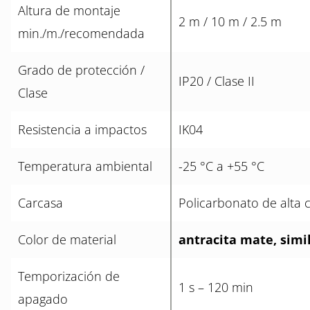
Altura de montaje
2 m / 10 m / 2.5 m
min./m./recomendada
Grado de protección /
IP20 / Clase II
Clase
Resistencia a impactos
IK04
Temperatura ambiental
-25 °C a +55 °C
Carcasa
Policarbonato de alta 
Color de material
antracita mate, simi
Temporización de
1 s – 120 min
apagado