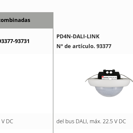
combinadas
PD4N-DALI-LINK
93377-93731
Nº de artículo. 93377
5 V DC
del bus DALI, máx. 22.5 V DC