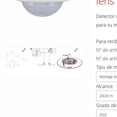
lens
Detector 
para su i
Para reci
Nº de art
Nº de art
Tipo de 
Montaje e
Alcance
24,00 m
Grado de 
IP20