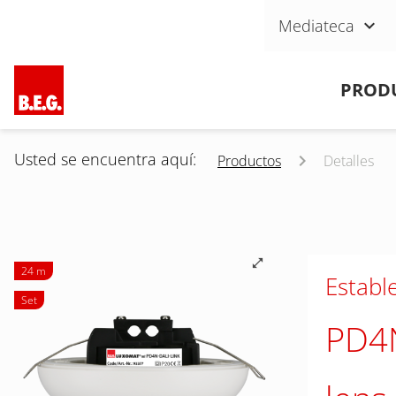
Saltar navegación
Mediateca
Saltar navegación
PROD
Usted se encuentra aquí:
Productos
Detalles
24 m
Establ
Set
PD4N