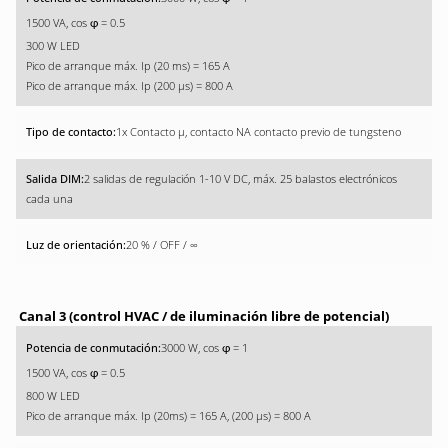
1500 VA, cos
= 0.5
φ
300 W LED
Pico de arranque máx. Ip (20 ms) = 165 A
Pico de arranque máx. Ip (200 µs) = 800 A
1x Contacto µ, contacto NA contacto previo de tungsteno
2 salidas de regulación 1-10 V DC, máx. 25 balastos electrónicos
cada una
20 % / OFF / ∞
Canal 3 (control HVAC / de iluminación libre de potencial)
3000 W, cos
= 1
φ
1500 VA, cos
= 0.5
φ
800 W LED
Pico de arranque máx. Ip (20ms) = 165 A, (200 µs) = 800 A