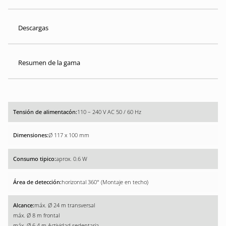
Descargas
Resumen de la gama
110 – 240 V AC 50 / 60 Hz
Ø 117 x 100 mm
aprox. 0.6 W
horizontal 360° (Montaje en techo)
máx. Ø 24 m transversal
máx. Ø 8 m frontal
máx. Ø 6.4 m Actividad sedentaria