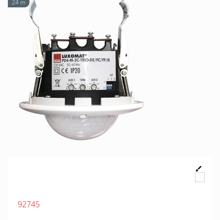
24 m
92745