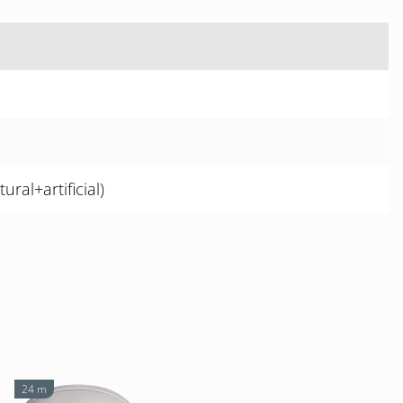
ral+artificial)
24 m