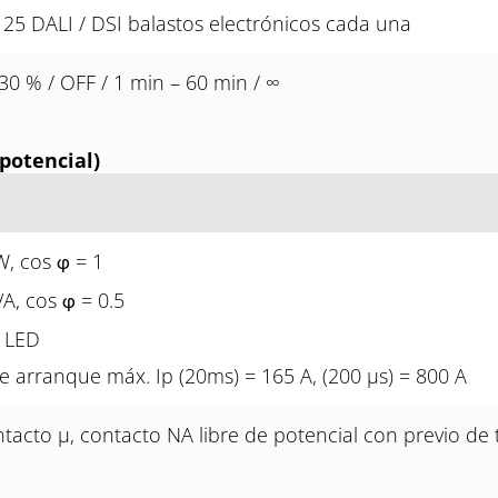
 25 DALI / DSI balastos electrónicos cada una
30 % / OFF / 1 min – 60 min / ∞
 potencial)
W, cos
= 1
φ
VA, cos
= 0.5
φ
 LED
e arranque máx. Ip (20ms) = 165 A, (200 µs) = 800 A
tacto µ, contacto NA libre de potencial con previo de