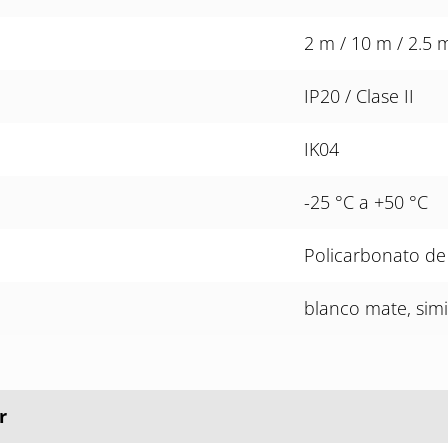
2 m / 10 m / 2.5 
IP20 / Clase II
IK04
-25 °C a +50 °C
Policarbonato de 
blanco mate, sim
r