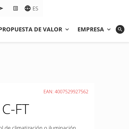
ES
PROPUESTA DE VALOR
EMPRESA
EAN: 4007529927562
1C-FT
l de climatización o iluminación