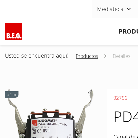
Saltar navegación
Mediateca
Saltar navegación
PROD
Usted se encuentra aquí:
Productos
Detalles
24 m
92756
PD4
Canal de 