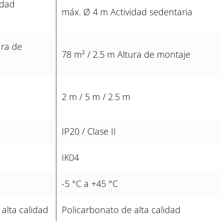
idad
máx. Ø 4 m Actividad sedentaria
ura de
78 m² / 2.5 m Altura de montaje
2 m / 5 m / 2.5 m
IP20 / Clase II
IK04
-5 °C a +45 °C
alta calidad
Policarbonato de alta calidad