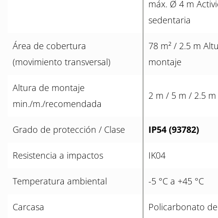
máx. Ø 4 m Activ
sedentaria
Área de cobertura
78 m² / 2.5 m Alt
(movimiento transversal)
montaje
Altura de montaje
2 m / 5 m / 2.5 m
min./m./recomendada
Grado de protección / Clase
IP54 (93782)
Resistencia a impactos
IK04
Temperatura ambiental
-5 °C a +45 °C
Carcasa
Policarbonato de 