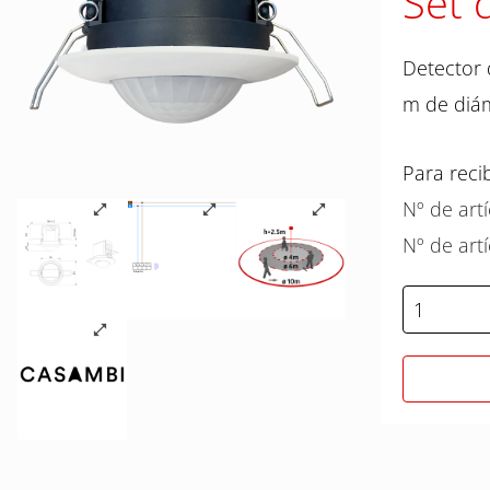
Set 
Detector 
m de diám
Para reci
Nº de art
Nº de art