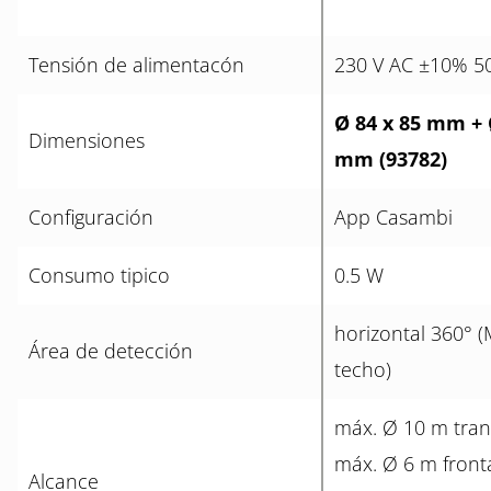
Tensión de alimentacón
230 V AC ±10% 5
Ø 84 x 85 mm + 
Dimensiones
mm (93782)
Configuración
App Casambi
Consumo tipico
0.5 W
horizontal 360° 
Área de detección
techo)
máx. Ø 10 m tran
máx. Ø 6 m front
Alcance