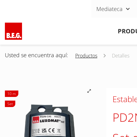
Saltar navegación
Mediateca
Saltar navegación
PROD
Usted se encuentra aquí:
Productos
Detalles
10 m
Establ
Set
PD2