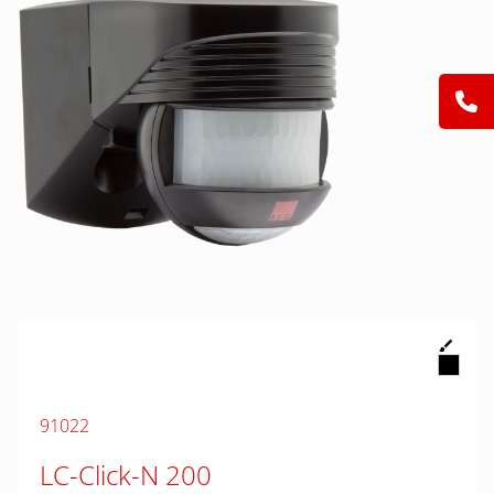
91022
LC-Click-N 200