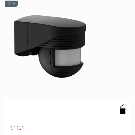
12 m
91121