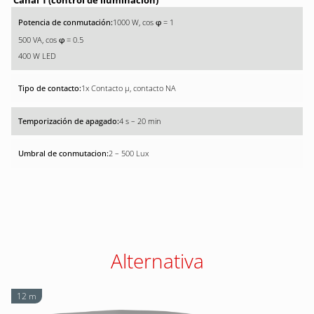
Canal 1 (control de iluminación)
1000 W, cos
= 1
φ
500 VA, cos
= 0.5
φ
400 W LED
1x Contacto µ, contacto NA
4 s – 20 min
2 – 500 Lux
Alternativa
12 m