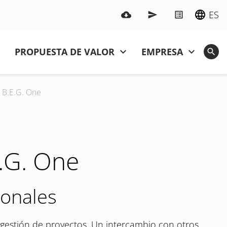
ES
PROPUESTA DE VALOR
EMPRESA
n B.E.G. One
E.G. One
sonales
 la gestión de proyectos. Un intercambio con otros