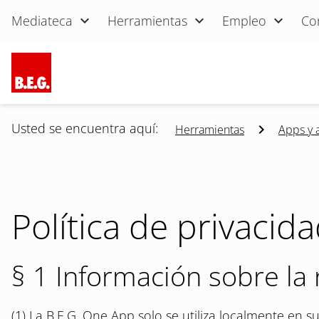
Saltar navegación
Mediateca
Herramientas
Empleo
Co
Usted se encuentra aquí:
Herramientas
Apps y 
Política de privacid
§ 1 Información sobre la
(1) La B.E.G. One App solo se utiliza localmente en su