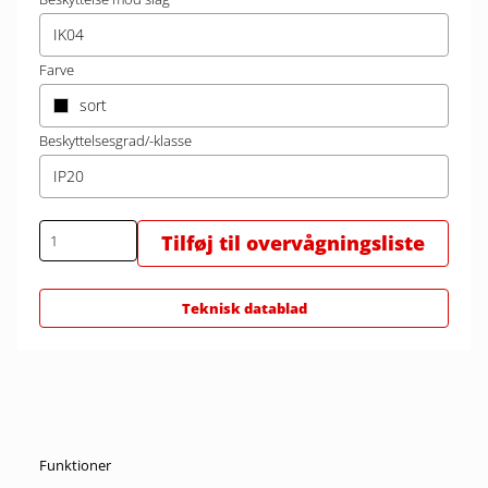
IK04
Farve
sort
Beskyttelsesgrad/-klasse
IP20
Tilføj til overvågningsliste
Teknisk datablad
Funktioner