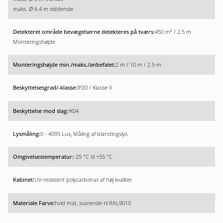
maks. Ø 6.4 m siddende
450 m² / 2.5 m
Monteringshøjde
2 m / 10 m / 2.5 m
IP20 / Klasse II
IK04
0 - 4095 Lux, Måling af blandingslys
-25 °C til +55 °C
UV-resistent polycarbonat af høj kvalitet
hvid mat, svarende til RAL9010