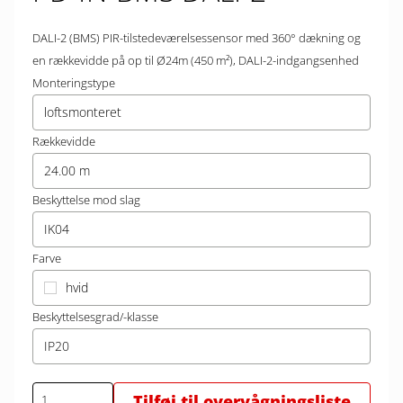
DALI-2 (BMS) PIR-tilstedeværelsessensor med 360° dækning og
en rækkevidde på op til Ø24m (450 m²), DALI-2-indgangsenhed
Monteringstype
loftsmonteret
Rækkevidde
24.00 m
Beskyttelse mod slag
IK04
Farve
hvid
Beskyttelsesgrad/-klasse
IP20
Tilføj til overvågningsliste