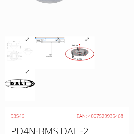
93546
EAN: 4007529935468
PD4N-BMS DALI-2