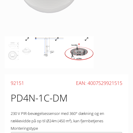
92151
EAN: 4007529921515
PD4N-1C-DM
230 V PIR-bevægelsessensor med 360° dækning og en
rækkevidde på op til Ø24m (450 m²), kan fjernbetjenes
Monteringstype