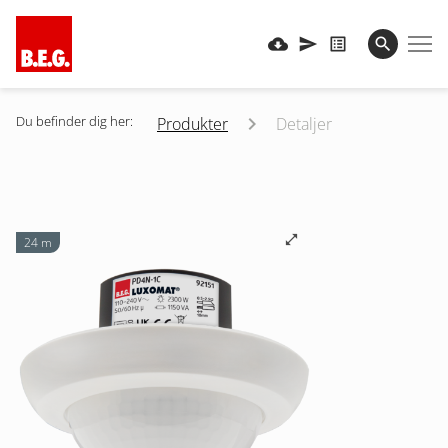
Du befinder dig her:
Produkter
Detaljer
24 m