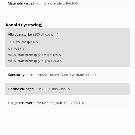
hvid mat, svarende til RAL9010
Kanal 1 (lysstyring)
2300 W, cos
= 1
φ
1150 VA, cos
= 0.5
φ
800 W LED
maks. startstrøm Ip (20 ms) = 165 A
maks. startstrøm Ip (200 µs) = 800 A
1x µ-contakt, lukke/NO med Wolfram-kontakt
15 sek. – 30 min, Impuls
10 – 2000 Lux