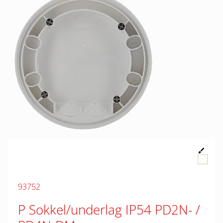
93752
P Sokkel/underlag IP54 PD2N- /