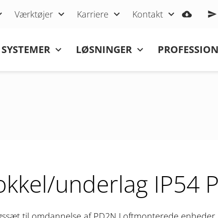
Værktøjer
Karriere
Kontakt
SYSTEMER
LØSNINGER
PROFESSIO
okkel/underlag IP54
gssæt til omdannelse af PD2N Loftmonterede enheder