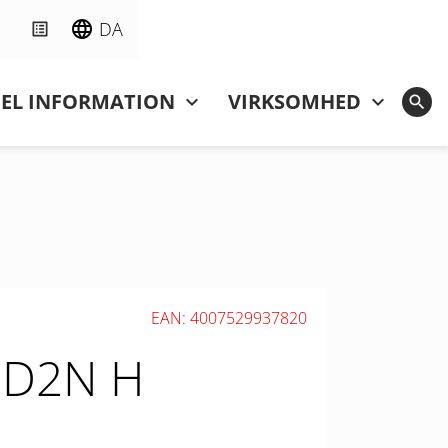
DA
NEL INFORMATION
VIRKSOMHED
EAN: 4007529937820
 PD2N H