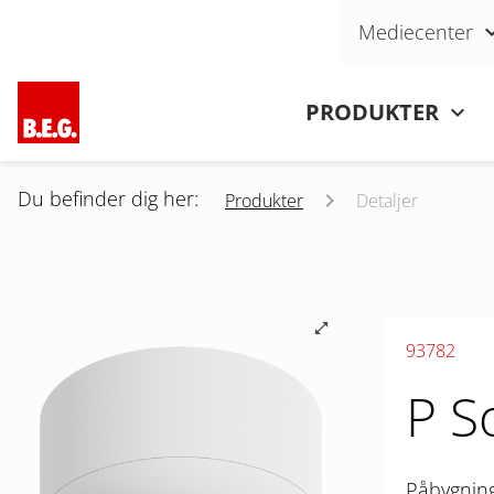
Skip navigation
Mediecenter
Skip navigation
PRODUKTER
Du befinder dig her:
Produkter
Detaljer
93782
P S
Påbygnin