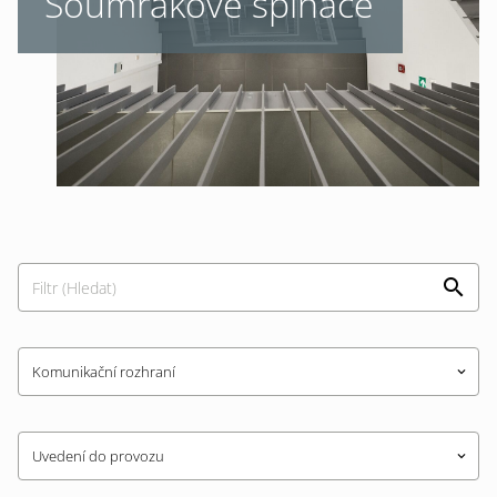
Soumrakové spínače
Komunikační rozhraní
keyboard_arrow_down
Uvedení do provozu
keyboard_arrow_down